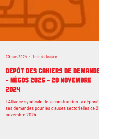
20 nov. 2024
1 min de lecture
Dépôt des cahiers de demandes
- négos 2025 - 20 novembre
2024
L'Alliance syndicale de la construction -a déposé
ses demandes pour les clauses sectorielles ce 20
novembre 2024.