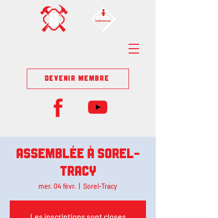
DEVENIR MEMBRE
Assemblée à Sorel-
Tracy
mer. 04 févr.
  |  
Sorel-Tracy
Les inscriptions sont closes