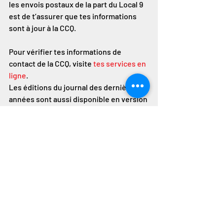
les envois postaux de la part du Local 9 
est de t’assurer que tes informations 
sont à jour à la CCQ.
Pour vérifier tes informations de 
contact de la CCQ, visite 
tes services en 
ligne
.
Les éditions du journal des dernières 
années sont aussi disponible en version 
PDF dans la section 
Local 9
 de notre 
site. Une bonne lecture de chevet pour 
les vacances des Fêtes!
Posts récents
Voir tout