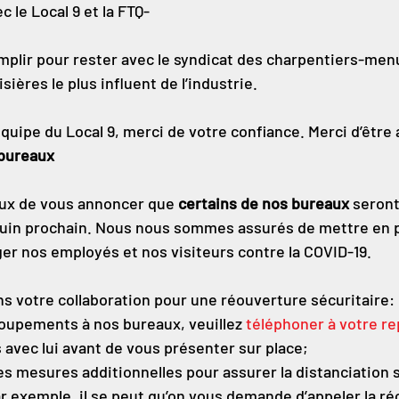
c le Local 9 et la FTQ-
emplir pour rester avec le syndicat des charpentiers-menu
ères le plus influent de l’industrie.
’équipe du Local 9, merci de votre confiance. Merci d’être
bureaux
x de vous annoncer que 
certains de nos bureaux
 seront
er juin prochain. Nous nous sommes assurés de mettre en 
r nos employés et nos visiteurs contre la COVID-19.
 votre collaboration pour une réouverture sécuritaire:
roupements à nos bureaux, veuillez 
téléphoner à votre r
avec lui avant de vous présenter sur place;
 des mesures additionnelles pour assurer la distanciation s
ar exemple, il se peut qu’on vous demande d’appeler la ré