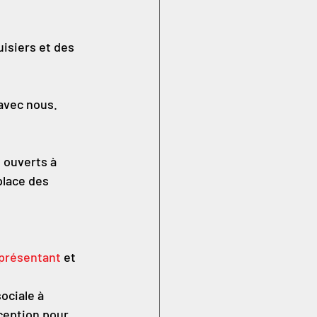
isiers et des 
 avec nous.
 ouverts à 
place des 
eprésentant
 et 
ociale à 
ception pour 