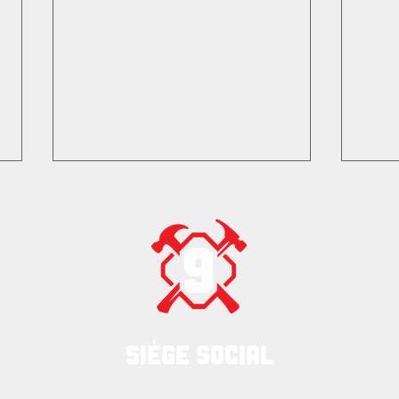
Résolutions adoptées au
Chal
Congrès 2026
chan
SIÈGE SOCIAL