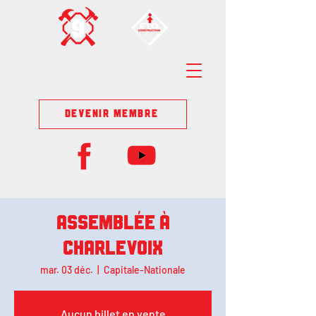
DEVENIR MEMBRE
Assemblée à
Charlevoix
mar. 03 déc.
  |  
Capitale-Nationale
Aucun billet en vente