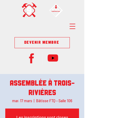
DEVENIR MEMBRE
Assemblée à Trois-
Rivières
mar. 17 mars
  |  
Bâtisse FTQ – Salle 106
Les inscriptions sont closes