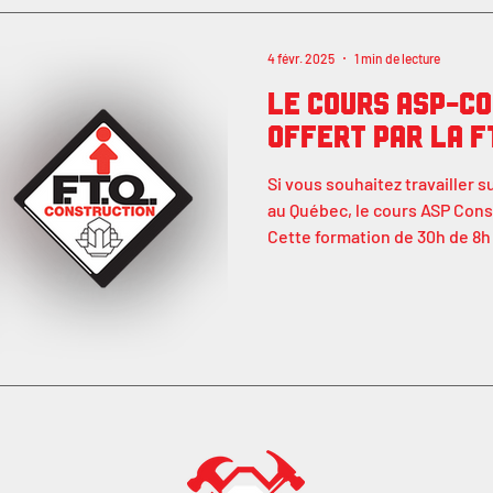
4 févr. 2025
1 min de lecture
LE COURS ASP-C
offert par la 
Si vous souhaitez travailler 
au Québec, le cours ASP Con
Cette formation de 30h de 8h
modules axés sur la santé et 
chantiers, est indispensable 
environnement de travail sécuritai
est-ce obligatoire ? Le secte
de nombreux risques. Le cour
à : Reconnaître et prévenir l