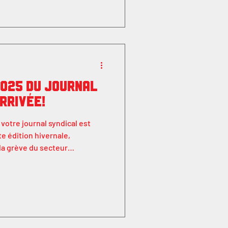
osition écrite visant à
r qu
2025 du journal
rrivée!
votre journal syndical est
e édition hivernale,
la grève du secteur
sur l'arbitrage Un retour en
u 29 novembre 2025 Et bien
onçu pour vous tenir informés
 membre du Local 9 puisse
e syndicale. Ensemble, on est