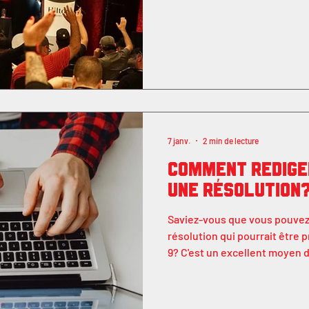
7 janv.
2 min de lecture
Comment rédige
une résolution
Saviez-vous que vous pouvez
résolution qui pourrait être
9? C'est un excellent moyen d
avec vos idées. Vous avez la 
à votre prochaine assemblée 
10 mars. Si elle est adoptée, 