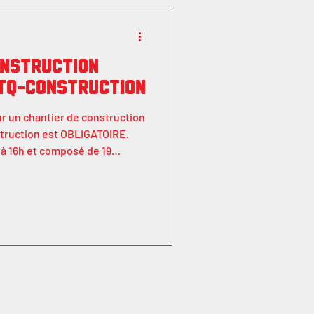
onstruction
FTQ-Construction
sur un chantier de construction
struction est OBLIGATOIRE.
 à 16h et composé de 19
la sécurité générale sur les
pour garantir un
re pour tous. Pourquoi
ur de la construction présente
s ASP prépare les travailleurs
es