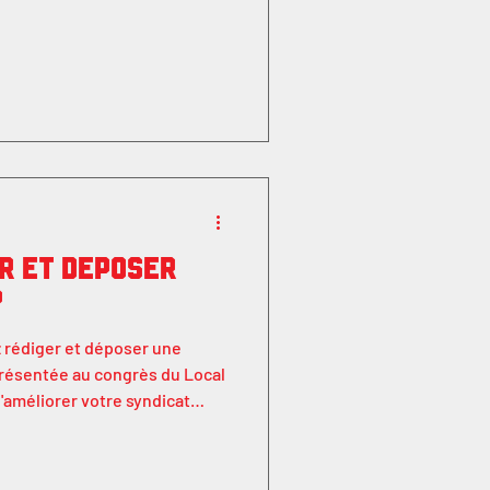
r et déposer
?
 rédiger et déposer une
 présentée au congrès du Local
'améliorer votre syndicat
possibilité d'en présenter une
régionale se tenant avant le
elle sera présentée au