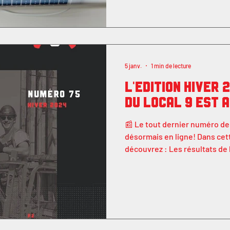
congrès du 25 avril prochain. C’est quoi une résolution?
Une résolution, c’est une prop
changer, améliorer ou ajoute
5 janv.
1 min de lecture
L'édition Hiver 
du Local 9 est a
📰 Le tout dernier numéro de 
désormais en ligne! Dans cett
découvrez : Les résultats de 
résidentiel Des informations 
images sur la mobilisation d
plus encore! Ce journal est c
et outillés, afin que chaque
participer activement à la vi
la masse.