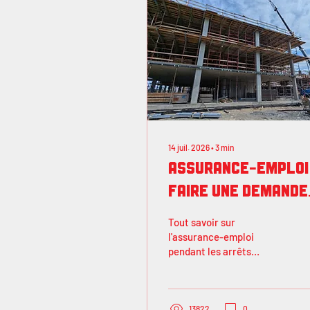
14 juil. 2026
∙
3
min
Assurance-emploi 
Faire une demande
ou non?
Tout savoir sur
l'assurance-emploi
pendant les arrêts
obligatoires de travail
dans la construction.
13822
0