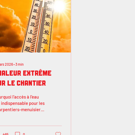
ars 2026
∙
3
min
haleur extrême
ur le chantier
rquoi l’accès à l’eau
 indispensable pour les
arpentiers-menuisiers
les charpentières-
nuisières
465
0