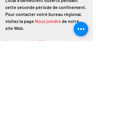
Local 9 demeurent ouverts pendant 
cette seconde période de confinement. 
Pour contacter votre bureau régional, 
visitez la page 
Nous joindre
 de notre 
site Web.
Annonces de la CCQ par rapport à la 
Covid-19
Posts récents
Voir tout